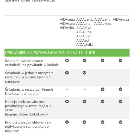
uprawnienia i przywileje.
AIDAaura
AIDAbella,
AIDAperla
AIDAnova
AIDAcara
AIDAblu,
AIDAprima
AIDAvita
AIDAdiva
AIDAluna,
AIDAmar,
AIDAsol
AIDAstella
UPRAWNIENIA I PRZYWILEJE W JUNIOR SUITE I SUITE
Szampan, świeże owoce i
czekoladki na powitanie w kabinie
Śniadania w jednej z naszych z
–
–
restauracji a la carte łącznie z
napojami
Śniadania w restauracji French
–
–
Kiss łącznie z napojami
Kolacja podczas wieczoru
powitalnego w restauracji a la
carte
(napoje płatne dodatkowo)
Priorytetowe zameldowanie –
dedykowane stanowisko do
odprawy