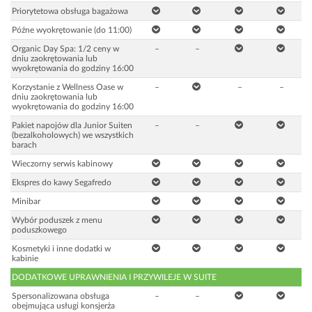
Priorytetowa obsługa bagażowa
Późne wyokrętowanie (do 11:00)
Organic Day Spa: 1/2 ceny w
–
–
dniu zaokrętowania lub
wyokrętowania do godziny 16:00
Korzystanie z Wellness Oase w
–
–
–
dniu zaokrętowania lub
wyokrętowania do godziny 16:00
Pakiet napojów dla Junior Suiten
–
–
(bezalkoholowych) we wszystkich
barach
Wieczorny serwis kabinowy
Ekspres do kawy Segafredo
Minibar
Wybór poduszek z menu
poduszkowego
Kosmetyki i inne dodatki w
kabinie
DODATKOWE UPRAWNIENIA I PRZYWILEJE W SUITE
Spersonalizowana obsługa
–
–
obejmująca usługi konsjerża