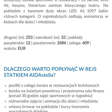
(2602m2), boiska sportowe, 8 restauracji i 12 barów, kino
4d, kasyno, theatrium zamiast klasycznego teatru. Na
pokładzie z basenem duży ekran LED. Aż 1097 kabin
różnych kategorii. O najmłodszych zadbają animatorzy w
klubach dla dzieci i młodzieży.
długość (m):
253
| szerokość (m):
32
| pokłady
pasażerskie:
12
| pasażerowie:
2686
| załoga:
609
|
waluta:
EUR
DLACZEGO WARTO POPŁYNĄĆ W REJS
STATKIEM AIDAstella?
posiłki z całego świata w restauracjach bufetowych
boiska na świeżym powietrzu i przestronna sala fitness
(ponad 30 godzin zajęć sportowych w tygodniu)
różnorodne zajęcia i animacje dla dzieci i młodzieży
własny browar na pokładzie i kursy tworzenia
wyszukanych drinków