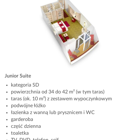
Junior Suite
kategoria SD
powierzchnia od 34 do 42 m² (w tym taras)
taras (ok. 10 m²) z zestawem wypoczynkowym
podwójne łóżko
łazienka z wanną lub prysznicem i WC
garderoba
część dzienna
toaletka
TV, DVD, telefon, sejf