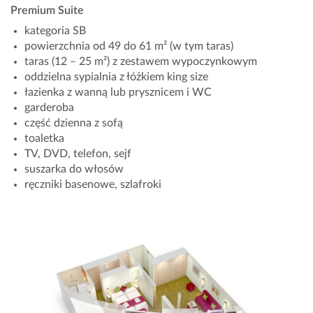
Premium Suite
kategoria SB
powierzchnia od 49 do 61 m² (w tym taras)
taras (12 – 25 m²) z zestawem wypoczynkowym
oddzielna sypialnia z łóżkiem king size
łazienka z wanną lub prysznicem i WC
garderoba
część dzienna z sofą
toaletka
TV, DVD, telefon, sejf
suszarka do włosów
ręczniki basenowe, szlafroki