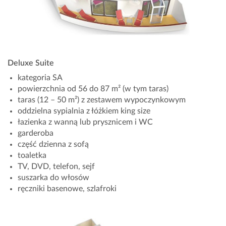
Deluxe Suite
kategoria SA
powierzchnia od 56 do 87 m² (w tym taras)
taras (12 – 50 m²) z zestawem wypoczynkowym
oddzielna sypialnia z łóżkiem king size
łazienka z wanną lub prysznicem i WC
garderoba
część dzienna z sofą
toaletka
TV, DVD, telefon, sejf
suszarka do włosów
ręczniki basenowe, szlafroki