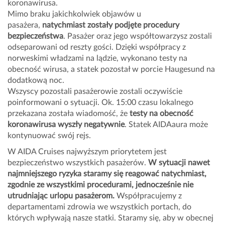
koronawirusa.
Mimo braku jakichkolwiek objawów u
pasażera,
natychmiast zostały podjęte procedury
bezpieczeństwa
. Pasażer oraz jego współtowarzysz zostali
odseparowani od reszty gości. Dzięki współpracy z
norweskimi władzami na lądzie, wykonano testy na
obecność wirusa, a statek pozostał w porcie Haugesund na
dodatkową noc.
Wszyscy pozostali pasażerowie zostali oczywiście
poinformowani o sytuacji. Ok. 15:00 czasu lokalnego
przekazana została wiadomość, że
testy na obecność
koronawirusa wyszły negatywnie
. Statek AIDAaura może
kontynuować swój rejs.
W AIDA Cruises najwyższym priorytetem jest
bezpieczeństwo wszystkich pasażerów.
W sytuacji nawet
najmniejszego ryzyka staramy się reagować natychmiast,
zgodnie ze wszystkimi procedurami, jednocześnie nie
utrudniając urlopu pasażerom.
Współpracujemy z
departamentami zdrowia we wszystkich portach, do
których wpływają nasze statki. Staramy się, aby w obecnej